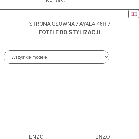
Eng
FOTELE DO STYLIZACJI
STRONA GŁÓWNA
/
AYALA 48H
/
PRODUKTY
:
106
FOTELE DO STYLIZACJI
filtruj po modelu
ENZO
ENZO