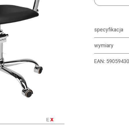
specyfikacja
wymiary
EAN:
5905943