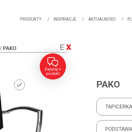
PRODUKTY
INSPIRACJE
AKTUALNOŚCI
PL
/
PAKO
Zapytaj o
produkt
PAKO
TAPICERKA
PRODUCT FEA
TAPICERK
PODSTAWA
PODSTAW