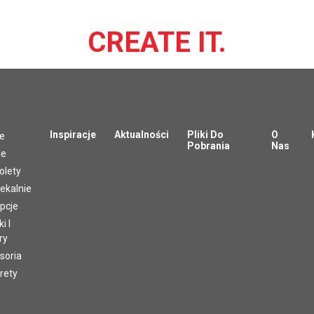
CREATE IT.
Inspiracje
Aktualności
Pliki Do
O
le
Pobrania
Nas
ie
olety
ekalnie
pcje
i I
ry
soria
rety