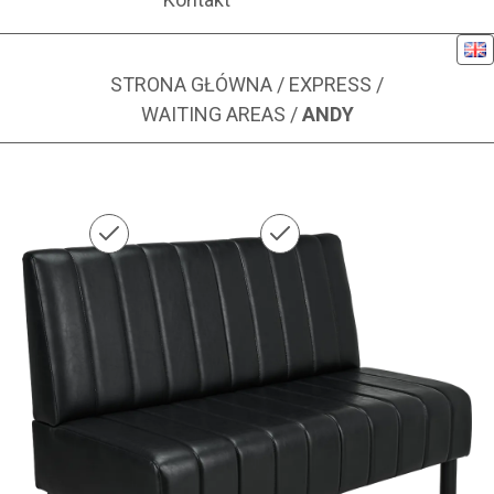
Eng
STRONA GŁÓWNA
/
EXPRESS
/
WAITING AREAS
/
ANDY
Zdjęcie 1 z 3