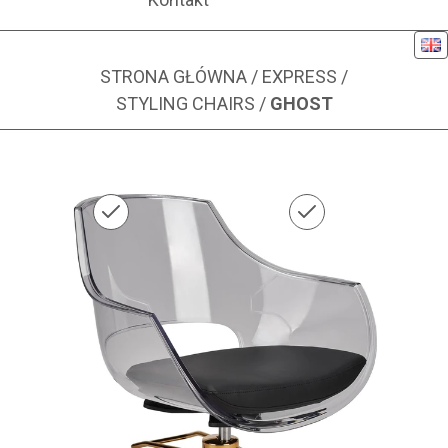
Eng
STRONA GŁÓWNA
/
EXPRESS
/
STYLING CHAIRS
/
GHOST
Zdjęcie 1 z 1