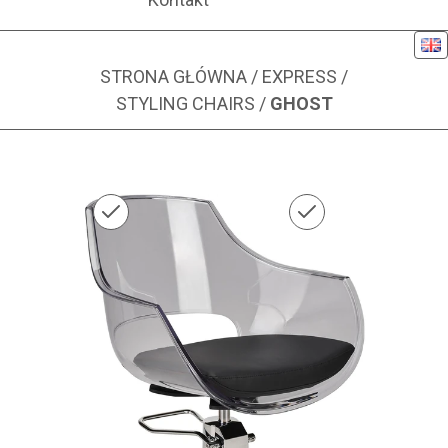
Eng
STRONA GŁÓWNA
/
EXPRESS
/
STYLING CHAIRS
/
GHOST
Zdjęcie 1 z 1