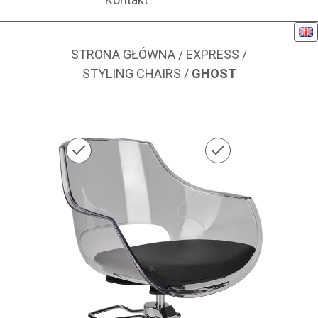
Eng
STRONA GŁÓWNA
/
EXPRESS
/
STYLING CHAIRS
/
GHOST
Zdjęcie 1 z 1