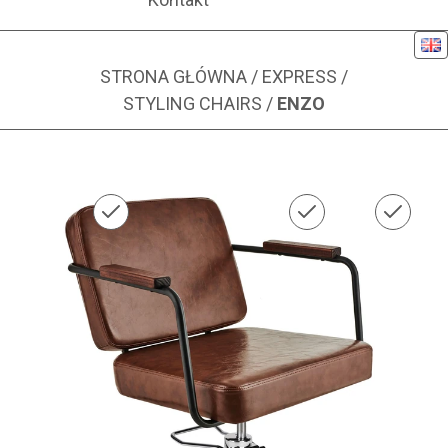
Eng
STRONA GŁÓWNA
/
EXPRESS
/
STYLING CHAIRS
/
ENZO
Zdjęcie 1 z 1