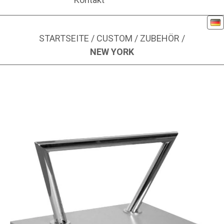
De
STARTSEITE
/
CUSTOM
/
ZUBEHÖR
/
NEW YORK
Bild 1 von 1