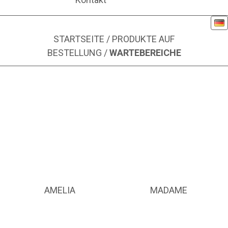
De
WARTEBEREICH
STARTSEITE
/
PRODUKTE AUF
PRODUKTE
:
10
BESTELLUNG
/
WARTEBEREICHE
AMELIA
MADAME