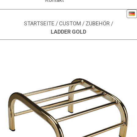
De
STARTSEITE
/
CUSTOM
/
ZUBEHÖR
/
LADDER GOLD
Bild 1 von 1