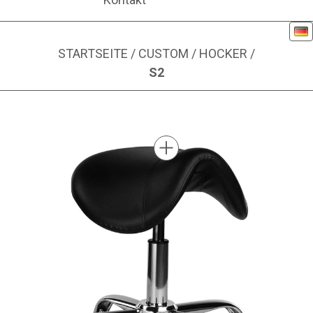
De
STARTSEITE
/
CUSTOM
/
HOCKER
/
S2
Bild 1 von 1