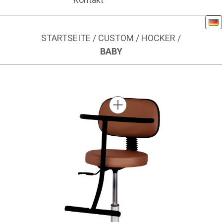
De
STARTSEITE
/
CUSTOM
/
HOCKER
/
BABY
Bild 1 von 1