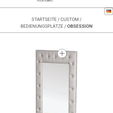
De
STARTSEITE
/
CUSTOM
/
BEDIENUNGSPLÄTZE
/
OBSESSION
Bild 1 von 3