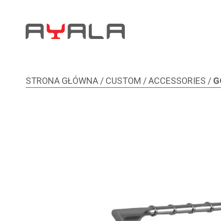
STRONA GŁÓWNA
/
CUSTOM
/
ACCESSORIES
/
G
Zdjęcie 1 z 1