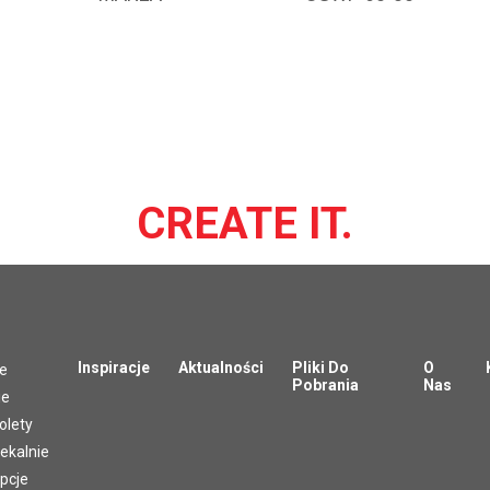
CREATE IT.
Inspiracje
Aktualności
Pliki Do
O
le
Pobrania
Nas
ie
olety
ekalnie
pcje