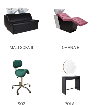
MALI SOFA II
OHANA E
SO3
POLA I