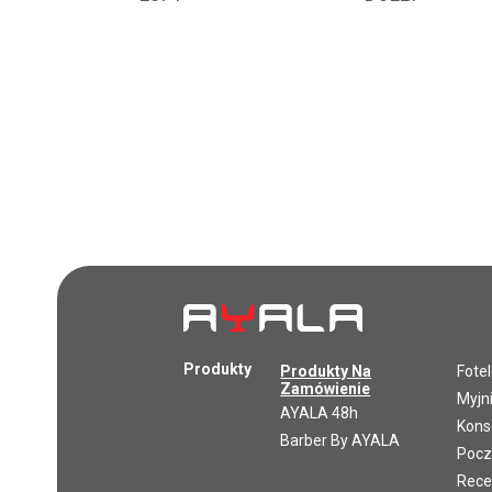
Produkty
Produkty Na
Fote
Zamówienie
Myjn
AYALA 48h
Kons
Barber By AYALA
Pocz
Rece