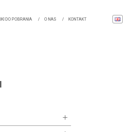
English
IKI DO POBRANIA
O NAS
KONTAKT
N
TURES