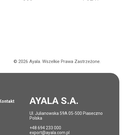
©
2026
Ayala.
Wszelkie Prawa Zastrzeżone.
AYALA S.A.
Kontakt
Ul. Julianowska 59A 05-500 Piaseczno
Polska
+48 694 233 000
export@ayala.com.pl