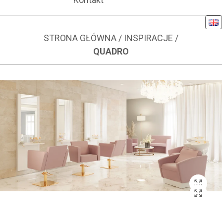
Eng
QUADRO
STRONA GŁÓWNA
/
INSPIRACJE
/
QUADRO