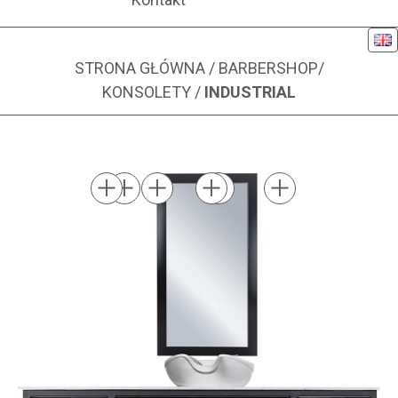
Eng
STRONA GŁÓWNA
/
BARBERSHOP
/
KONSOLETY
/
INDUSTRIAL
Zdjęcie 1 z 2