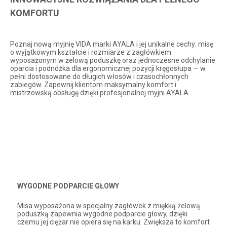
KOMFORTU
Poznaj nową myjnię VIDA marki AYALA i jej unikalne cechy: misę
o wyjątkowym kształcie i rozmiarze z zagłówkiem
wyposażonym w żelową poduszkę oraz jednoczesne odchylanie
oparcia i podnóżka dla ergonomicznej pozycji kręgosłupa — w
pełni dostosowane do długich włosów i czasochłonnych
zabiegów. Zapewnij klientom maksymalny komfort i
mistrzowską obsługę dzięki profesjonalnej myjni AYALA.
WYGODNE PODPARCIE GŁOWY
Misa wyposażona w specjalny zagłówek z miękką żelową
poduszką zapewnia wygodne podparcie głowy, dzięki
czemu jej ciężar nie opiera się na karku. Zwiększa to komfort