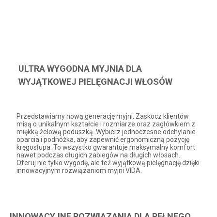
ULTRA WYGODNA MYJNIA DLA
WYJĄTKOWEJ PIELĘGNACJI WŁOSÓW
Przedstawiamy nową generację myjni. Zaskocz klientów
misą o unikalnym kształcie i rozmiarze oraz zagłówkiem z
miękką żelową poduszką. Wybierz jednoczesne odchylanie
oparcia i podnóżka, aby zapewnić ergonomiczną pozycję
kręgosłupa. To wszystko gwarantuje maksymalny komfort
nawet podczas długich zabiegów na długich włosach.
Oferuj nie tylko wygodę, ale też wyjątkową pielęgnację dzięki
innowacyjnym rozwiązaniom myjni VIDA.
INNOWACYJNE ROZWIĄZANIA DLA PEŁNEGO