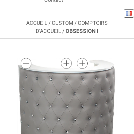
Fra
ACCUEIL
/
CUSTOM
/
COMPTOIRS
D'ACCUEIL
/
OBSESSION I
Image 1 sur 2