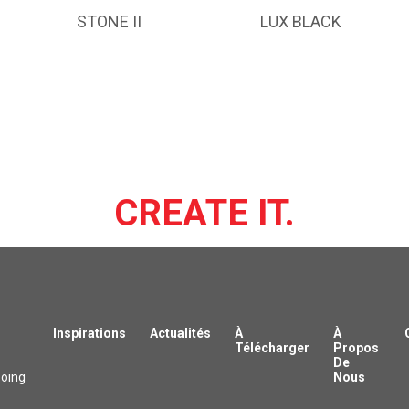
STONE II
LUX BLACK
CREATE IT.
Inspirations
Actualités
À
À
Télécharger
Propos
De
oing
Nous